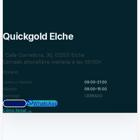
Quickgold Elche
Calle Corredora, 36, 03203 Elche
Cerrado ahora
Abre mañana a las 09:00h
Horario
Lunes a Viernes
09:00–21:00
Sábado
09:00–15:00
Domingo
CERRADO
Llamar
WhatsApp
Cómo llegar →