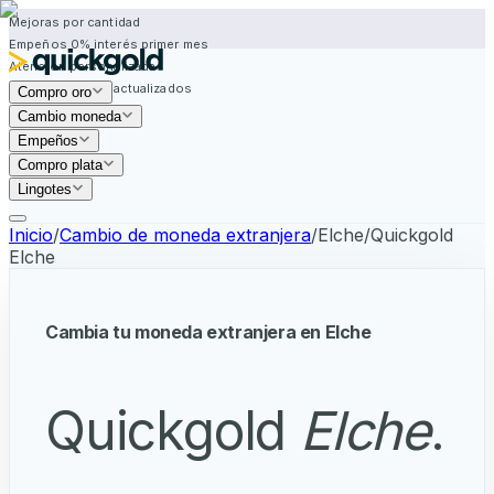
Mejoras por cantidad
Empeños 0% interés primer mes
Atención personalizada
Precios siempre actualizados
Compro oro
Mejoras por cantidad
Cambio moneda
Empeños
Compro plata
Lingotes
Inicio
/
Cambio de moneda extranjera
/
Elche
/
Quickgold
Elche
Cambia tu moneda extranjera en Elche
Quickgold
Elche
.