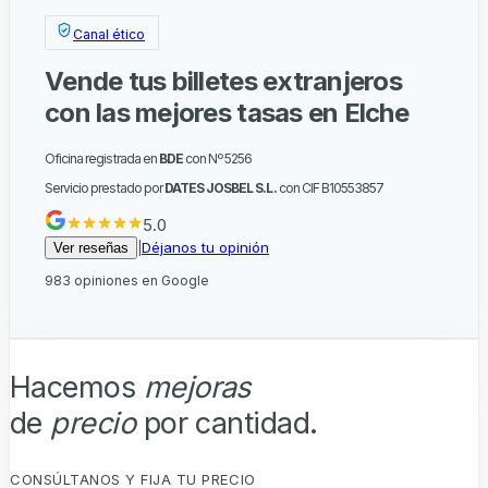
Canal ético
Vende tus billetes extranjeros
con las mejores tasas en Elche
Oficina registrada en
BDE
con Nº
5256
Servicio prestado por
DATES JOSBEL S.L.
con CIF
B10553857
5.0
Déjanos tu opinión
Ver reseñas
|
983
opiniones en Google
Hacemos
mejoras
de
precio
por
cantidad
.
CONSÚLTANOS Y FIJA TU PRECIO