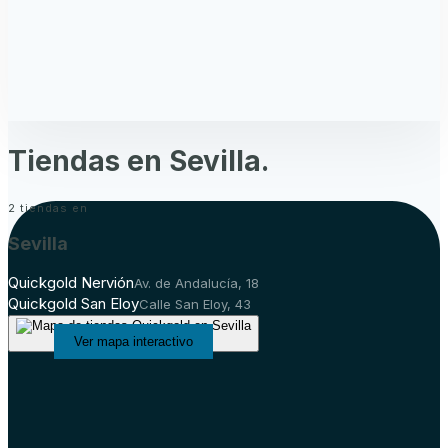
Tiendas en
Sevilla
.
2
tiendas en
Sevilla
Quickgold Nervión
Av. de Andalucía, 18
Quickgold San Eloy
Calle San Eloy, 43
Ver mapa interactivo