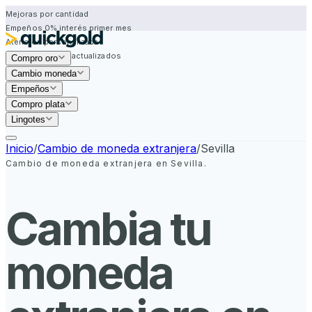
Mejoras por cantidad
Empeños 0% interés primer mes
Atención personalizada
Precios siempre actualizados
Compro oro
Mejoras por cantidad
Cambio moneda
Empeños
Compro plata
Lingotes
Inicio
/
Cambio de moneda extranjera
/
Sevilla
Cambio de moneda extranjera en
Sevilla
.
Cambia tu
moneda