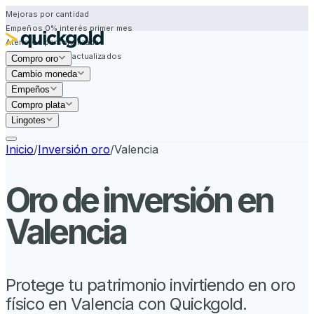
Mejoras por cantidad
Empeños 0% interés primer mes
Atención personalizada
Precios siempre actualizados
Compro oro
Mejoras por cantidad
Cambio moneda
Empeños
Compro plata
Lingotes
Inicio
/
Inversión oro
/
Valencia
Oro de inversión en 
Valencia
Protege tu patrimonio invirtiendo en oro
físico en Valencia con Quickgold.