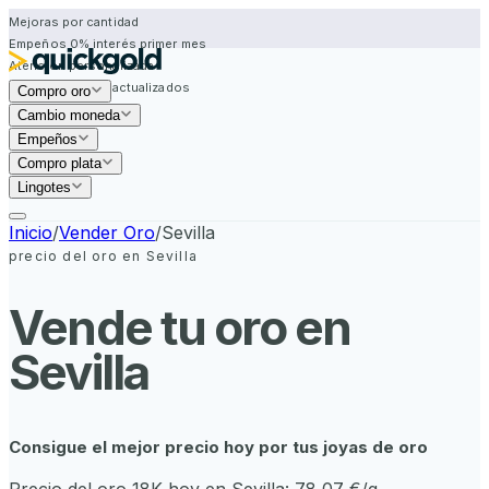
Mejoras por cantidad
Empeños 0% interés primer mes
Atención personalizada
Precios siempre actualizados
Compro oro
Mejoras por cantidad
Cambio moneda
Empeños
Compro plata
Lingotes
Inicio
/
Vender Oro
/
Sevilla
precio del oro en
Sevilla
Vende tu oro en
Sevilla
Consigue el mejor precio hoy por tus joyas de oro