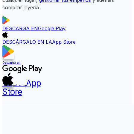
cualquier lugar,
gestionar tus empeños
y además
comprar joyería.
DESCARGA EN
Google Play
DESCÁRGALO EN LA
App Store
Descarga en
App
Descárgalo en la
Store