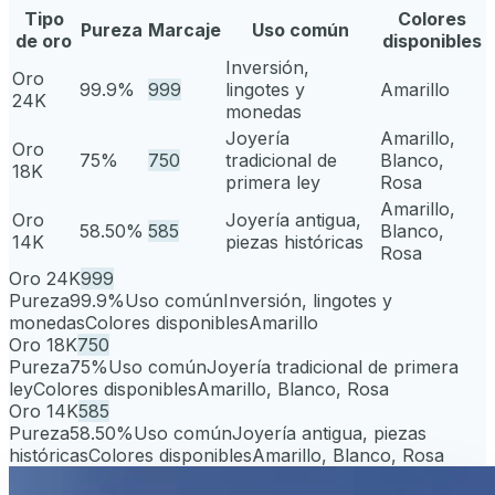
Tipo
Colores
Pureza
Marcaje
Uso común
de oro
disponibles
Inversión,
Oro
99.9%
999
lingotes y
Amarillo
24K
monedas
Joyería
Amarillo,
Oro
75%
750
tradicional de
Blanco,
18K
primera ley
Rosa
Amarillo,
Oro
Joyería antigua,
58.50%
585
Blanco,
14K
piezas históricas
Rosa
Oro 24K
999
Pureza
99.9%
Uso común
Inversión, lingotes y
monedas
Colores disponibles
Amarillo
Oro 18K
750
Pureza
75%
Uso común
Joyería tradicional de primera
ley
Colores disponibles
Amarillo, Blanco, Rosa
Oro 14K
585
Pureza
58.50%
Uso común
Joyería antigua, piezas
históricas
Colores disponibles
Amarillo, Blanco, Rosa