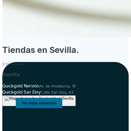
Tiendas en
Sevilla
.
2
tiendas en
Sevilla
Quickgold Nervión
Av. de Andalucía, 18
Quickgold San Eloy
Calle San Eloy, 43
Ver mapa interactivo