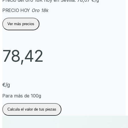
Precio del oro 18K hoy en
Sevilla
:
78,07
€/g
PRECIO HOY
Oro 18k
Ver más precios
78,42
€/g
Para más de 100g
Calcula el valor de tus piezas