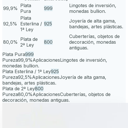
Plata
Lingotes de inversión,
99,9%
999
Pura
monedas bullion.
Plata
Joyería de alta gama,
92,5%
Esterlina /
925
bandejas, artes plásticas.
1ª Ley
Cuberterías, objetos de
Plata de
80,0%
800
decoración, monedas
2ª Ley
antiguas.
Plata Pura
999
Pureza
99,9%
Aplicaciones
Lingotes de inversión,
monedas bullion.
Plata Esterlina / 1ª Ley
925
Pureza
92,5%
Aplicaciones
Joyería de alta gama,
bandejas, artes plásticas.
Plata de 2ª Ley
800
Pureza
80,0%
Aplicaciones
Cuberterías, objetos de
decoración, monedas antiguas.