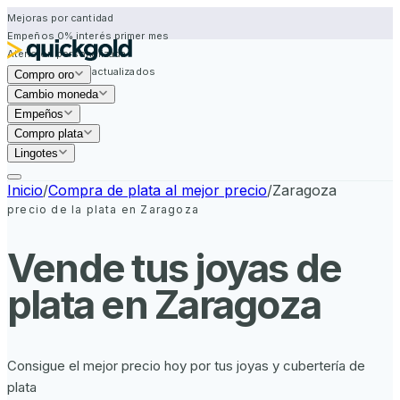
Mejoras por cantidad
Empeños 0% interés primer mes
Atención personalizada
Precios siempre actualizados
Compro oro
Mejoras por cantidad
Cambio moneda
Empeños
Compro plata
Lingotes
Inicio
/
Compra de plata al mejor precio
/
Zaragoza
precio de la plata en Zaragoza
Vende tus joyas de
plata en
Zaragoza
Consigue el mejor precio hoy por tus joyas y cubertería de
plata