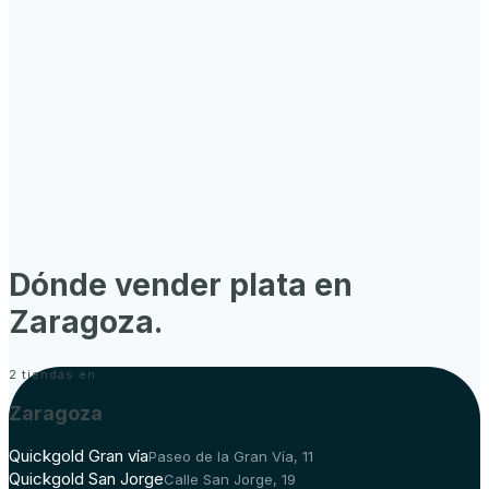
Dónde vender plata en
Zaragoza
.
2
tiendas en
Zaragoza
Quickgold Gran vía
Paseo de la Gran Vía, 11
Quickgold San Jorge
Calle San Jorge, 19