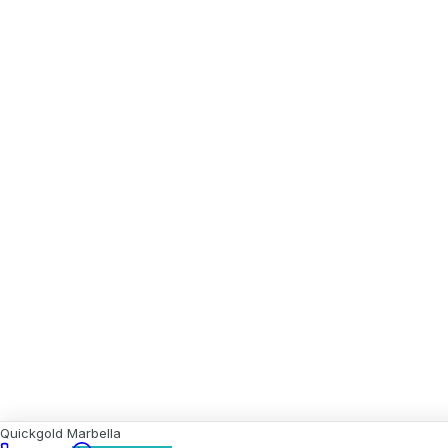
Quickgold Marbella